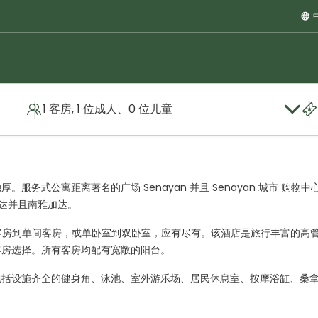
1 客房, 1 位成人、0 位儿童
rta
式公寓距离著名的广场 Senayan 并且 Senayan 城市 购物中心仅
雅加达并且南雅加达。
 间套房，从标准客房到单间客房，或单卧室到双卧室，应有尽有。该酒店是旅行丰富的高
客房选择。所有客房均配有宽敞的阳台。
包括设施齐全的健身角、泳池、室外游乐场、居民休息室、按摩浴缸、桑