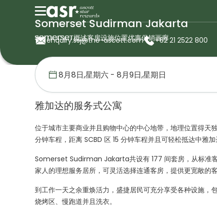
Somerset Sudirman Jakarta
概述
客房
设施
位置
优惠促销
画廊
enquiry.ssj@the-ascott.com
+62 21 2522 800
首页
盛捷服务公寓
印度尼西亚
Somerset Sudirman Jaka
雅加达的服务式公寓
位于城市主要商业并且购物中心的中心地带，地理位置得天独厚。服务
分钟车程，距离 SCBD 区 15 分钟车程并且可轻松抵达中
Somerset Sudirman Jakarta共设有 177
家人的理想服务居所，可灵活选择连通客房，提供更宽敞的
到工作一天之余重焕活力，盛捷居民可充分享受各种设施，
烧烤区、慢跑道并且洗衣。