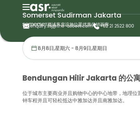
Somerset Sudirman Jakarta
概述
客房
设施
位置
优惠促销
画廊
enquiry.ssj@the-ascott.com
+62 21 2522 800
首页
盛捷服务公寓
印度尼西亚
Somerset Sudirman Jakar
Bendungan Hilir Jakarta 的公
位于城市主要商业并且购物中心的中心地带，地理位置得天独厚
钟车程并且可轻松抵达中雅加达并且南雅加达。