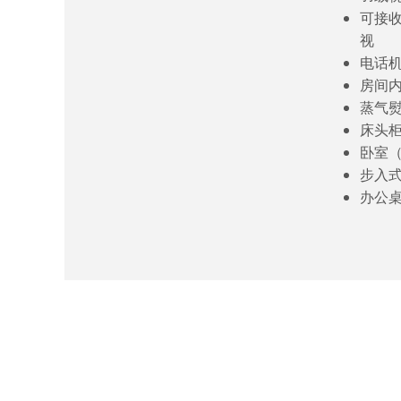
可接
视
电话
房间
蒸气
床头
卧室
步入
办公