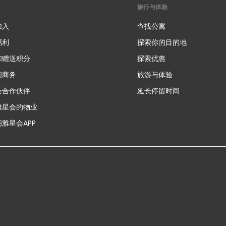
旅行与体验
加入
查找公寓
福利
探索你的目的地
和赠送积分
探索优惠
新
阁商务
旅游与体验
会合作伙伴
延长停留时间
雅星会的物业
雅星会APP