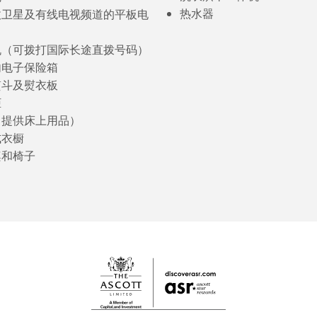
热水器
收卫星及有线电视频道的平板电
机（可拨打国际长途直拨号码）
内电子保险箱
熨斗及熨衣板
柜
（提供床上用品）
式衣橱
桌和椅子