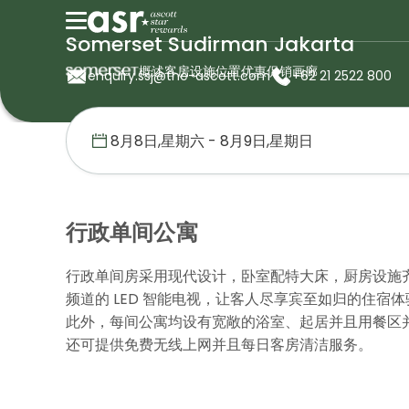
Somerset Sudirman Jakarta
概述
客房
设施
位置
优惠促销
画廊
enquiry.ssj@the-ascott.com
+62 21 2522 800
首页
盛捷服务公寓
印度尼西亚
Somerset Sudirman Jakar
行政单间公寓
行政单间房采用现代设计，卧室配特大床，厨房设施
频道的 LED 智能电视，让客人尽享宾至如归的住宿体
此外，每间公寓均设有宽敞的浴室、起居并且用餐区并
还可提供免费无线上网并且每日客房清洁服务。