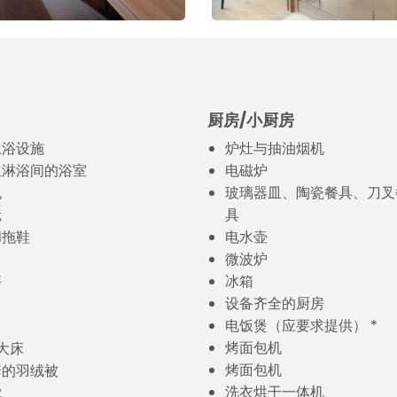
厨房/小厨房
卫浴设施
炉灶与抽油烟机
立淋浴间的浴室
电磁炉
机
玻璃器皿、陶瓷餐具、刀叉
镜
具
和拖鞋
电水壶
微波炉
秤
冰箱
设备齐全的厨房
电饭煲（应要求提供） *
烤面包机
特大床
烤面包机
套的羽绒被
洗衣烘干一体机
枕