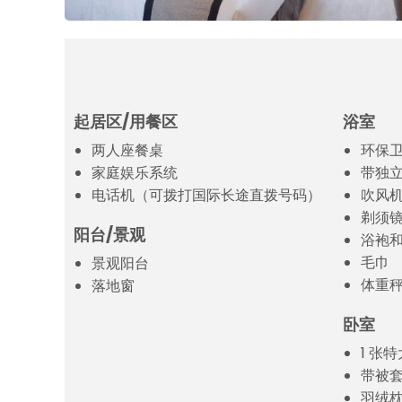
起居区/用餐区
浴室
两人座餐桌
环保
家庭娱乐系统
带独
电话机（可拨打国际长途直拨号码）
吹风
剃须
阳台/景观
浴袍
毛巾
景观阳台
体重
落地窗
卧室
1 张
带被
羽绒