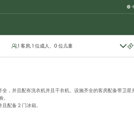
1 客房, 1 位成人、0 位儿童
ta
行政单间公寓
齐全，并且配有洗衣机并且干衣机。设施齐全的客房配备带卫星
验。
且配备 2 门冰箱。