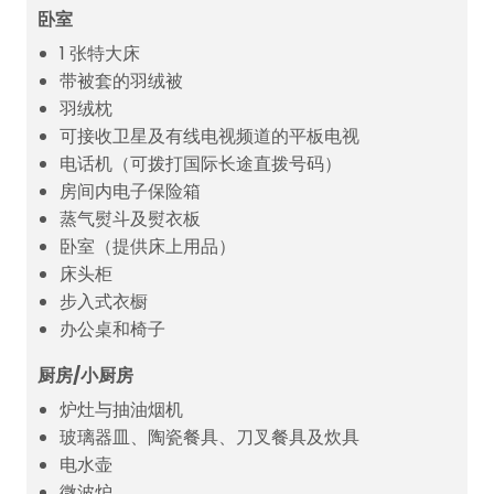
卧室
1 张特大床
带被套的羽绒被
羽绒枕
可接收卫星及有线电视频道的平板电视
电话机（可拨打国际长途直拨号码）
房间内电子保险箱
蒸气熨斗及熨衣板
卧室（提供床上用品）
床头柜
步入式衣橱
办公桌和椅子
厨房/小厨房
炉灶与抽油烟机
玻璃器皿、陶瓷餐具、刀叉餐具及炊具
电水壶
微波炉