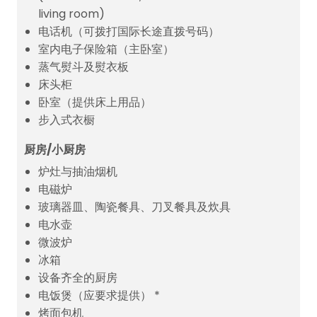
living room)
电话机（可拨打国际长途直拨号码）
室内电子保险箱（主卧室）
蒸气熨斗及熨衣板
床头柜
卧室（提供床上用品）
步入式衣橱
厨房/小厨房
炉灶与抽油烟机
电磁炉
玻璃器皿、陶瓷餐具、刀叉餐具及炊具
电水壶
微波炉
冰箱
设备齐全的厨房
电饭煲（应要求提供） *
烤面包机