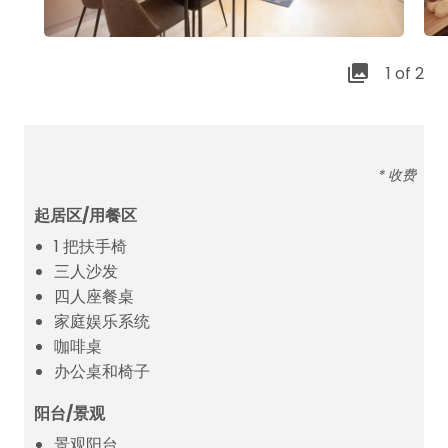
1 of 2
* 收费
起居区/用餐区
1 把扶手椅
三人沙发
四人座餐桌
家庭娱乐系统
咖啡桌
办公桌和椅子
阳台/景观
景观阳台