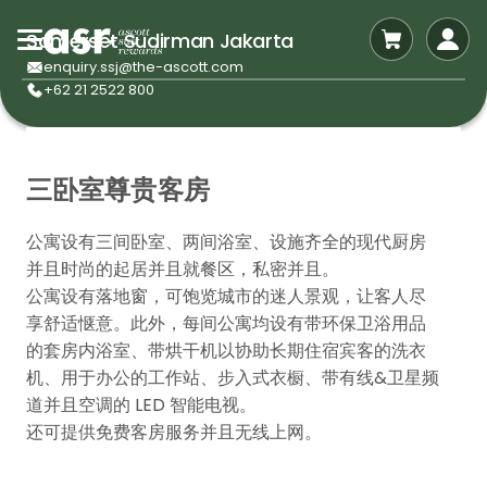
Somerset Sudirman Jakarta
enquiry.ssj@the-ascott.com
+62 21 2522 800
三卧室尊贵客房
公寓设有三间卧室、两间浴室、设施齐全的现代厨房
并且时尚的起居并且就餐区，私密并且。
公寓设有落地窗，可饱览城市的迷人景观，让客人尽
享舒适惬意。此外，每间公寓均设有带环保卫浴用品
的套房内浴室、带烘干机以协助长期住宿宾客的洗衣
机、用于办公的工作站、步入式衣橱、带有线&卫星频
道并且空调的 LED 智能电视。
还可提供免费客房服务并且无线上网。