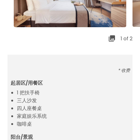
1 of 2
* 收费
起居区/用餐区
1 把扶手椅
三人沙发
四人座餐桌
家庭娱乐系统
咖啡桌
阳台/景观