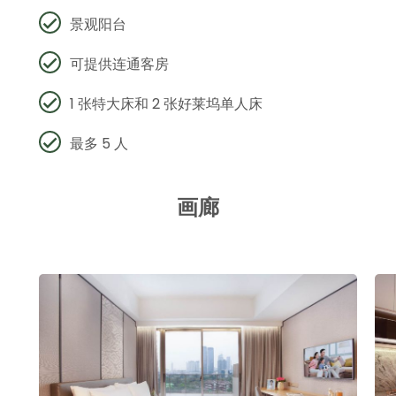
景观阳台
可提供连通客房
1 张特大床和 2 张好莱坞单人床
最多 5 人
画廊