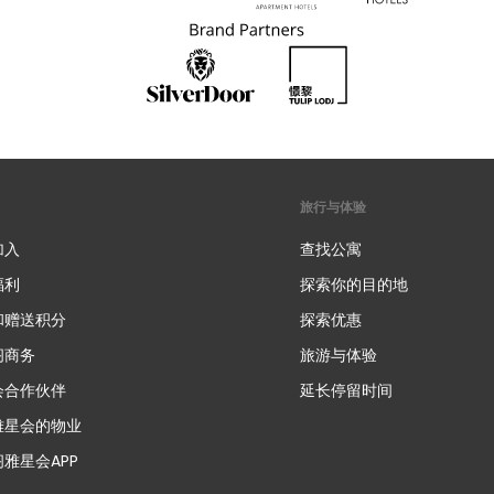
旅行与体验
加入
查找公寓
福利
探索你的目的地
和赠送积分
探索优惠
新
阁商务
旅游与体验
会合作伙伴
延长停留时间
雅星会的物业
雅星会APP