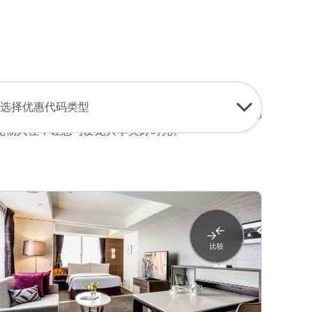
登录
加入
中文
USD
查找我的预订
我的购物车
选择优惠代码类型
从单间到一卧室行政公寓的多种房型选择。每间公寓都
宠物入住，让您与爱宠共享美好时光。
比较