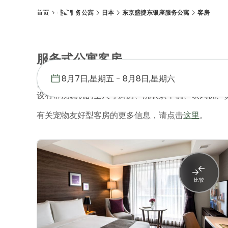
首页
盛捷服务公寓
日本
东京盛捷东银座服务公寓
客房
概述
客房
设施
位置
优惠促销
画廊
服务式公寓客房
自您抵达的那一刻起，所有客房均配备齐全的家具和
设有带洗碗机的全尺寸厨房、洗衣烘干机、吹风机、
有关宠物友好型客房的更多信息，请点击
这里
。
比较