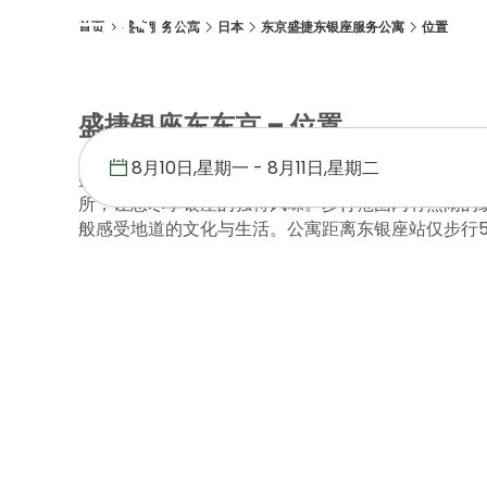
首页
盛捷服务公寓
日本
东京盛捷东银座服务公寓
位置
概述
客房
设施
位置
优惠促销
画廊
盛捷银座东东京 – 位置
盛捷银座东东京 位于东京最具代表性的购物区——
所，让您尽享银座的独特风味。步行范围内有热闹的
般感受地道的文化与生活。公寓距离东银座站仅步行