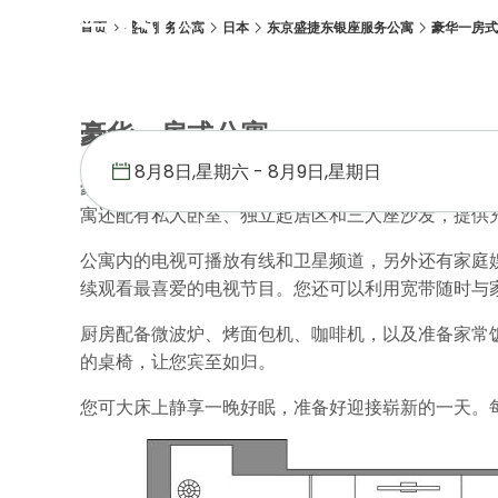
首页
盛捷服务公寓
日本
东京盛捷东银座服务公寓
豪华一房式
概述
客房
设施
位置
优惠促销
画廊
豪华一房式公寓
豪华一房式公寓面积为 42 平方米，空间宽敞且装
寓还配有私人卧室、独立起居区和三人座沙发，提供
公寓内的电视可播放有线和卫星频道，另外还有家庭娱
续观看最喜爱的电视节目。您还可以利用宽带随时与
厨房配备微波炉、烤面包机、咖啡机，以及准备家常
的桌椅，让您宾至如归。
您可大床上静享一晚好眠，准备好迎接崭新的一天。每