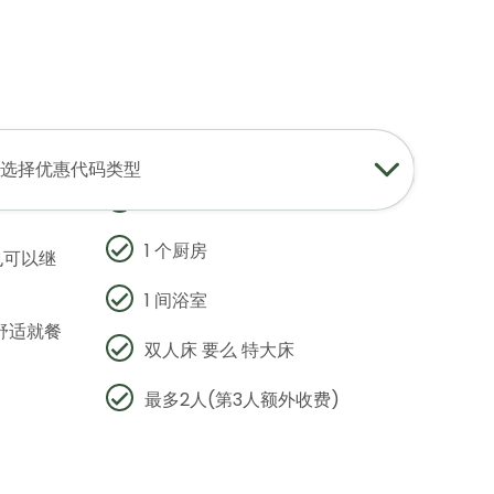
登录
加入
中文
USD
查找我的预订
我的购物车
1 个起居区和用餐区
选择优惠代码类型
体验。公
1 间卧室
1 个厨房
也可以继
1 间浴室
舒适就餐
双人床 要么 特大床
最多2人(第3人额外收费)