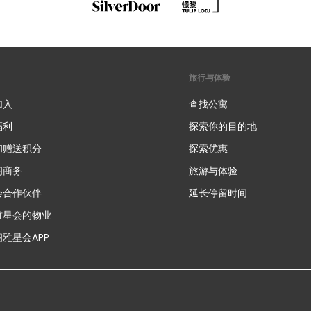
旅行与体验
加入
查找公寓
福利
探索你的目的地
和赠送积分
探索优惠
新
阁商务
旅游与体验
会合作伙伴
延长停留时间
雅星会的物业
雅星会APP