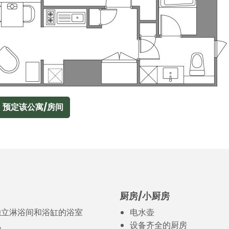
预定该公寓/房间
厨房/小厨房
独立淋浴间和浴缸的浴室
电水壶
机
设备齐全的厨房