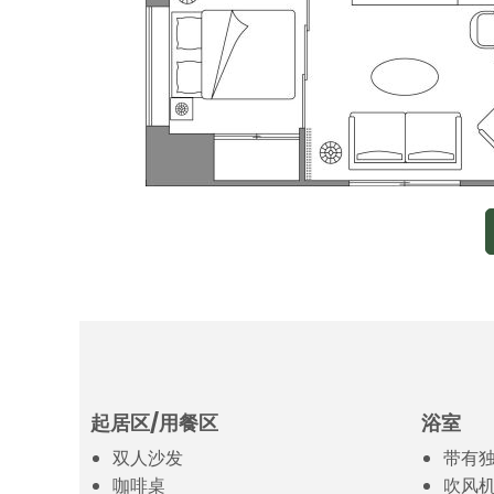
起居区/用餐区
浴室
双人沙发
带有
咖啡桌
吹风