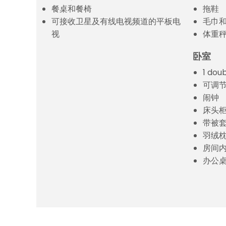
餐桌和餐椅
拖鞋
可接收卫星及有线电视频道的平板电
毛巾
视
体重
卧室
1 dou
可调
闹钟
床头
带被
羽绒
房间
办公