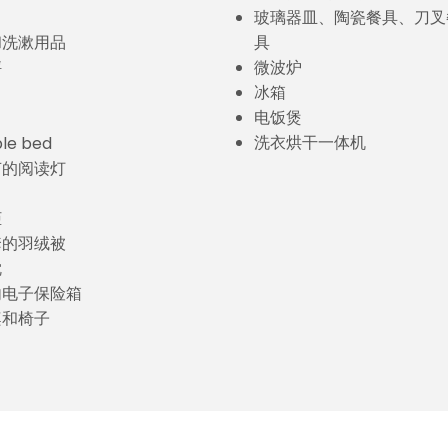
玻璃器皿、陶瓷餐具、刀叉
和洗漱用品
具
秤
微波炉
冰箱
电饭煲
洗衣烘干一体机
ble bed
节的阅读灯
柜
套的羽绒被
枕
内电子保险箱
桌和椅子