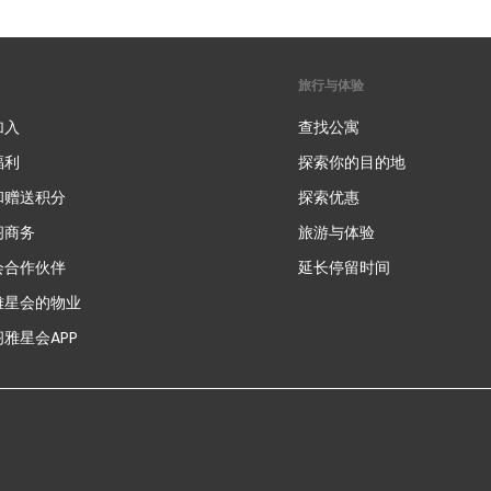
旅行与体验
加入
查找公寓
福利
探索你的目的地
和赠送积分
探索优惠
新
阁商务
旅游与体验
会合作伙伴
延长停留时间
雅星会的物业
雅星会APP