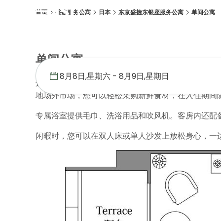
首页
盛捷服务公寓
日本
东京盛捷东银座服务公寓
单间公寓
概述
客房
设施
位置
优惠促销
画廊
单间公寓
这间 24平方米的单间公寓 配有时尚的起居和用餐
地场外市场，您可以轻松采购新鲜食材，在入住期间
专属浴室提供毛巾、洗浴用品和吹风机。客房内还配
闲暇时，您可以在双人床或单人沙发上放松身心，一