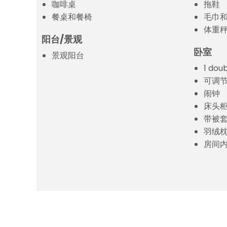
咖啡桌
拖鞋
餐桌和餐椅
毛巾
体重
阳台/景观
卧室
景观阳台
1 dou
可调
闹钟
床头
带被
羽绒
房间