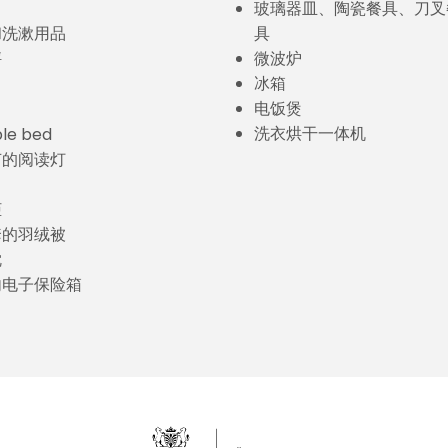
玻璃器皿、陶瓷餐具、刀叉
和洗漱用品
具
秤
微波炉
冰箱
电饭煲
洗衣烘干一体机
ble bed
节的阅读灯
柜
套的羽绒被
枕
内电子保险箱