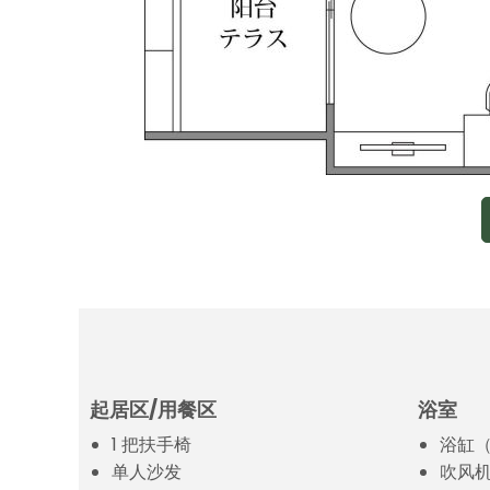
起居区/用餐区
浴室
1 把扶手椅
浴缸
单人沙发
吹风