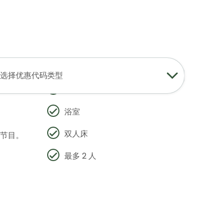
登录
加入
中文
USD
查找我的预订
我的购物车
起居与用餐区
选择优惠代码类型
超市和筑
小厨房
浴室
双人床
影节目。
最多 2 人