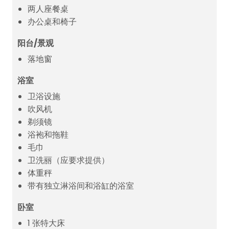
两人座餐桌
办公桌和椅子
阳台/景观
落地窗
浴室
卫浴设施
吹风机
剃须镜
浴袍和拖鞋
毛巾
卫洗丽（应要求提供）
体重秤
带有独立淋浴间和浴缸的浴室
卧室
1 张特大床