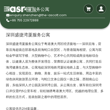
深圳盛捷湾厦服务公寓
enquiry.shenzhen@the-ascott.com
+86 755 22972888
深圳盛捷湾厦服务公寓
深圳盛捷湾厦服务公寓位于粤港澳大湾区经济腹地——深圳后海，背
靠后海超级总部基地及前海蛇口自贸区，与香港隔海相望。公寓与双
铂金甲级写字楼、大型购物中心、艺术中心共同组成商业地标综合
体，以健康人居为整体开发理念，荣膺双认证健康公寓，共同打造后
海湾健康生态体。公寓地处深圳地铁湾厦站地铁上盖，与大型购物中
心相连，实现居住、购物、美食、娱乐一站式生活体验。周边丰富的
绿色休闲旅游景点环绕，与蛇口文体公园仅一路之隔，西朝南山公
园，东临深圳人才公园及深圳湾公园。从公寓出发，驱车前往深圳湾
口岸仅需约5公里车程，轻松驰骋粤港澳大湾区。优越的地理位置、多
样的生活方式，造就创新之都中的理想居所。
公寓提供共214套温馨...