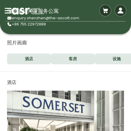
深圳盛捷湾厦服务公寓
enquiry.shenzhen@the-ascott.com
+86 755 22972888
照片画廊
酒店
客房
设施
酒店