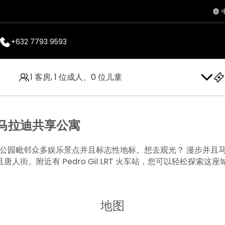
+632 7793 9593
1 客房, 1 位成人、0 位儿童
f马拉迪共享公寓
主题公园毗邻众多娱乐景点并且标志性地标。想去观光？ 漫步并
街。附近有 Pedro Gil LRT 火车站，您可以轻松探索这
地图