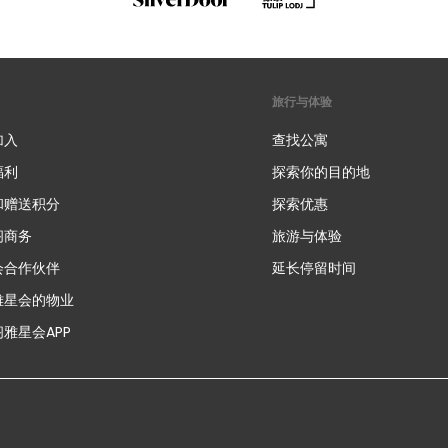
旅行与体验
加入
查找公寓
福利
探索你的目的地
和赠送积分
探索优惠
新
阁商务
旅游与体验
会合作伙伴
延长停留时间
雅星会的物业
雅星会APP