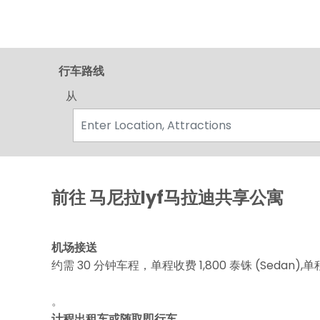
行车路线
从
前往 马尼拉lyf马拉迪共享公寓
机场接送
约需 30 分钟车程，单程收费 1,800 泰铢 (Sedan),单程
。
计程出租车或随取即行车