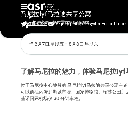
马尼拉lyf马拉迪共享公寓
概述
客房
设施
位置
优惠促销
画廊
可持续酒店
enquiry.philippines@the-ascott.com
首页
Lyf
马尼拉lyf马拉迪共享公寓
位置
了解马尼拉的魅力，体验马尼拉ly
位于马尼拉中心地带的 马尼拉lyf马拉迪共享公寓
可以前往内姆罗斯城市墙、国家博物馆、瑞莎公园并且唐人
基诺国际机场仅 30 分钟车程。