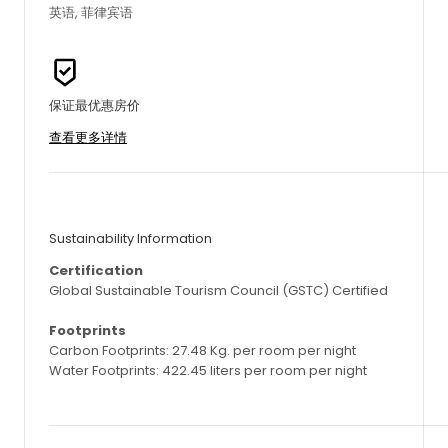
英语, 菲律宾语
保证最优惠房价
查看更多详情
Sustainability Information
Certification
Global Sustainable Tourism Council (GSTC) Certified
Footprints
Carbon Footprints: 27.48 Kg. per room per night
Water Footprints: 422.45 liters per room per night