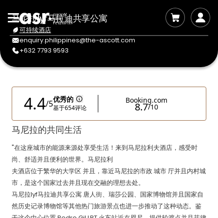
马尼拉lyf马拉迪共享公寓
可持续酒店
enquiry.philippines@the-ascott.com
+632 7793 9593
马尼拉的共同生活
"在这座城市的能源来源处享受生活！来到马尼拉利夫酒店，感受时
尚、舒适并且便利的世界。马尼拉利
夫酒店位于繁华的大学区 并且，靠近马尼拉的市政 城市 厅并且内村城
市，是这个国家过去并且现在交融的理想去处。
马尼拉lyf马拉迪共享公寓 唐人街、瑞莎公园、国家博物馆并且国家自
然历史记录博物馆等其他热门旅游景点也进一步推动了这种动态。鉴
于这个中心位置,Pedro Gil LRT 火车站近在咫尺，提供轮渡点并且菲律