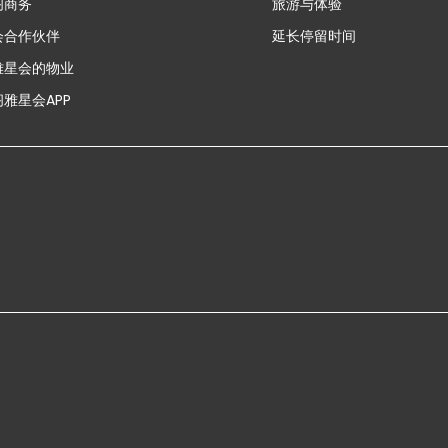
阁商务
旅游与体验
会合作伙伴
延长停留时间
雅星会的物业
雅星会APP