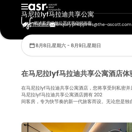
马尼拉lyf马拉迪共享公寓
概述
客房
设施
位置
优惠促销
画廊
可持续酒店
enquiry.philippines@the-ascott.com
首页
Lyf
马尼拉lyf马拉迪共享公寓
客房
在马尼拉lyf马拉迪共享公寓酒店
在马尼拉lyf马拉迪共享公寓酒店，您将享受到私密
马尼拉lyf马拉迪共享公寓酒店拥有 202
间客房，专为快节奏的新一代旅客而设。无论您是独