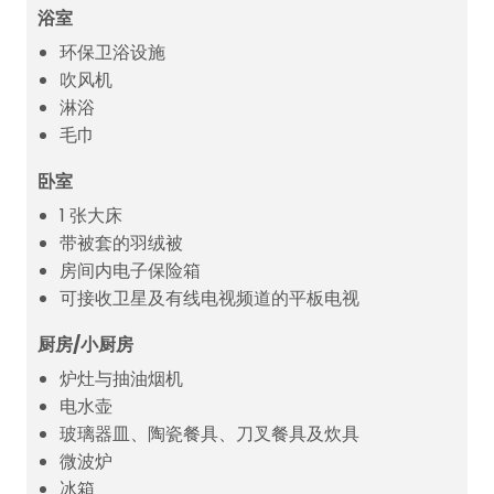
浴室
环保卫浴设施
吹风机
淋浴
毛巾
卧室
1 张大床
带被套的羽绒被
房间内电子保险箱
可接收卫星及有线电视频道的平板电视
厨房/小厨房
炉灶与抽油烟机
电水壶
玻璃器皿、陶瓷餐具、刀叉餐具及炊具
微波炉
冰箱