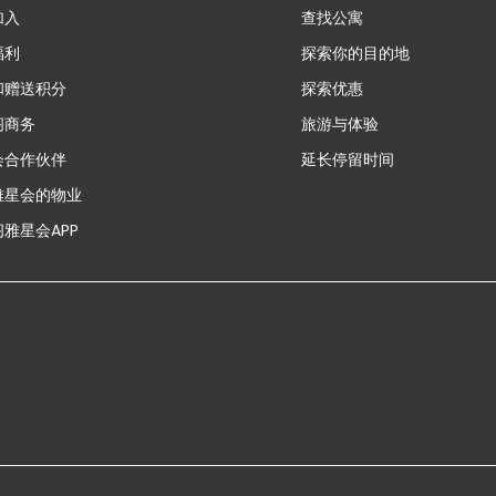
加入
查找公寓
福利
探索你的目的地
和赠送积分
探索优惠
新
阁商务
旅游与体验
会合作伙伴
延长停留时间
雅星会的物业
雅星会APP