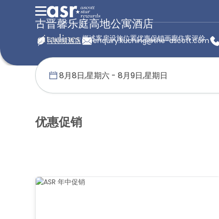
古晋馨乐庭高地公寓酒店
概述
客房
设施
位置
优惠促销
画廊
住客评价
可持续酒店
enquiry.kuching@the-ascott.com
首页
馨乐庭服务公寓
马来西亚
古晋馨乐庭高地公寓酒店
优惠
优惠促销