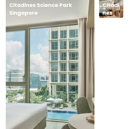
Citadines Science Park
Citadi
Singapore
nes
Les
Halles
Paris