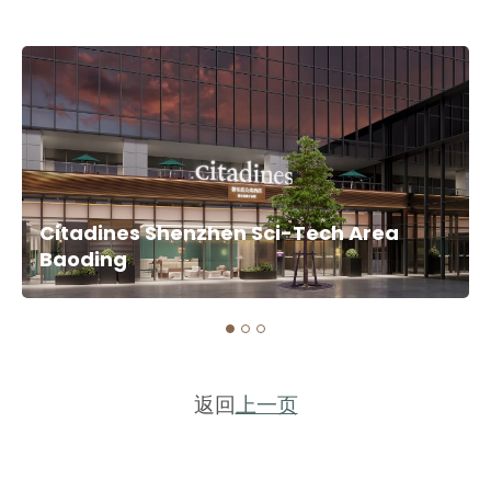
Citadines Shenzhen Sci-Tech Area
Baoding
返回
上一页