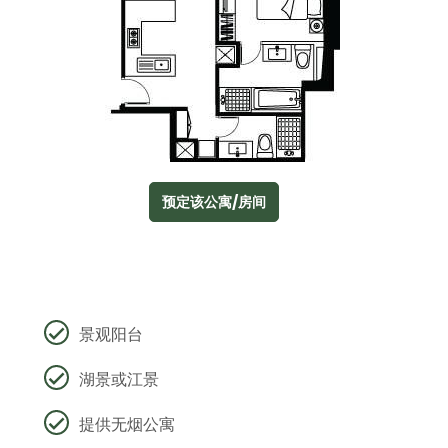
预定该公寓/房间
景观阳台
湖景或江景
提供无烟公寓