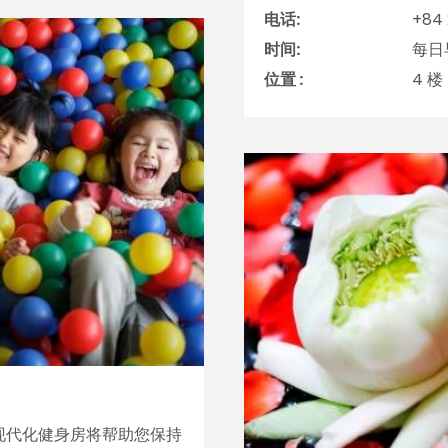
电话:
+84 
时间:
每日早
位置 :
4 楼
现代化健身房将帮助您保持