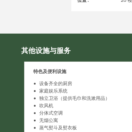
位置 :
26 
其他设施与服务
特色及便利设施
设备齐全的厨房
家庭娱乐系统
独立卫浴（提供毛巾和洗漱用品）
吹风机
分体式空调
无烟公寓
蒸气熨斗及熨衣板