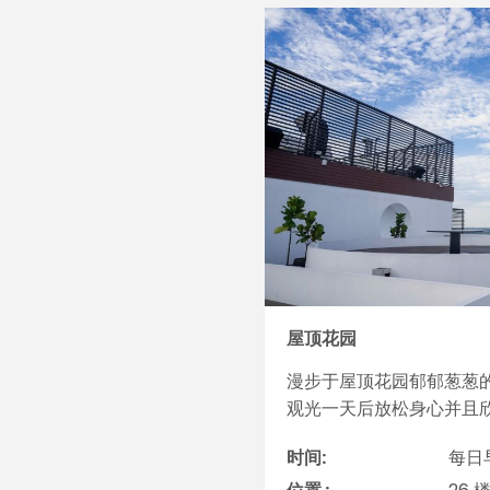
屋顶花园
漫步于屋顶花园郁郁葱葱
观光一天后放松身心并且
时间:
每日早