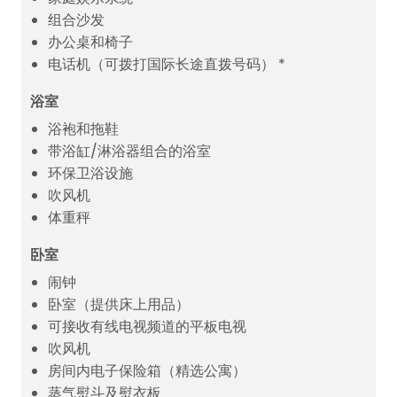
组合沙发
办公桌和椅子
电话机（可拨打国际长途直拨号码） *
浴室
浴袍和拖鞋
带浴缸/淋浴器组合的浴室
环保卫浴设施
吹风机
体重秤
卧室
闹钟
卧室（提供床上用品）
可接收有线电视频道的平板电视
吹风机
房间内电子保险箱（精选公寓）
蒸气熨斗及熨衣板