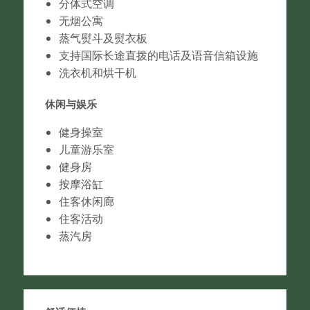
分体式空调
无烟公寓
蒸气熨斗及熨衣板
支持国际长途直拨的电话及语音信箱设施
洗衣机和烘干机
休闲与娱乐
健身操室
儿童游乐室
健身房
按摩浴缸
住客休闲廊
住客活动
蒸汽房