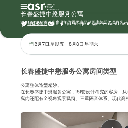
长春盛捷中懋服务公寓
概述
客房
设施
位置
优惠促销
画廊
荣誉奖项
住客评
可持续酒店
enquiry.changchun@the-ascott.co
首页
盛捷服务公寓
中国
长春盛捷中懋服务公寓
客房
长春盛捷中懋服务公寓房间类型
公寓整体造型精妙。
在长春盛捷中懋服务公寓，151套设计考究的客房，
寓内还配有全视角观景飘窗、三重隔音体系、现代高