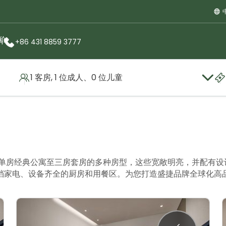
价
m
+86 431 8859 3777
1 客房, 1 位成人、0 位儿童
从单房经典公寓至三房套房的多种房型，这些宽敞明亮，并配有
档家电、设备齐全的厨房和用餐区。为您打造盛捷品牌全球化高