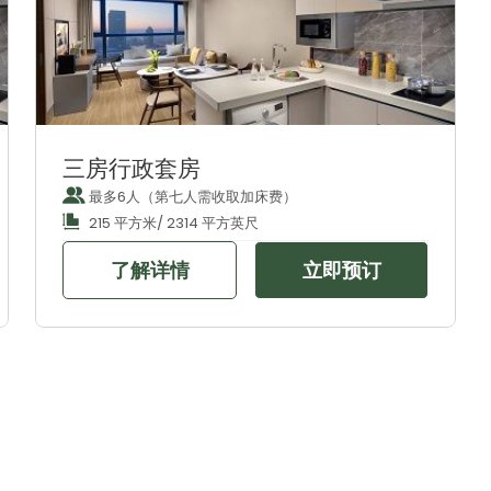
三房行政套房
最多6人（第七人需收取加床费）
215 平方米/ 2314 平方英尺
了解详情
立即预订