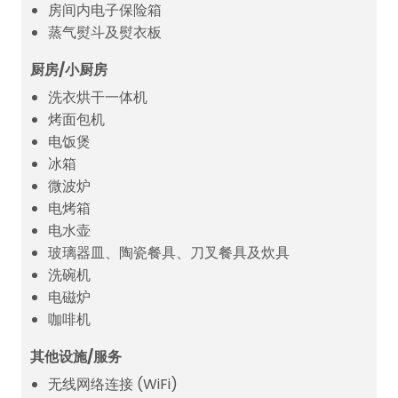
房间内电子保险箱
蒸气熨斗及熨衣板
厨房/小厨房
洗衣烘干一体机
烤面包机
电饭煲
冰箱
微波炉
电烤箱
电水壶
玻璃器皿、陶瓷餐具、刀叉餐具及炊具
洗碗机
电磁炉
咖啡机
其他设施/服务
无线网络连接 (WiFi)