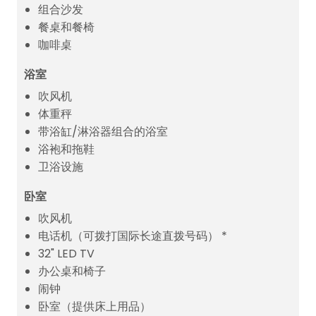
组合沙发
餐桌和餐椅
咖啡桌
浴室
吹风机
体重秤
带浴缸/淋浴器组合的浴室
浴袍和拖鞋
卫浴设施
卧室
吹风机
电话机（可拨打国际长途直拨号码） *
32" LED TV
办公桌和椅子
闹钟
卧室（提供床上用品）