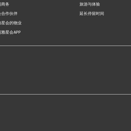
新
阁商务
旅游与体验
会合作伙伴
延长停留时间
雅星会的物业
雅星会APP