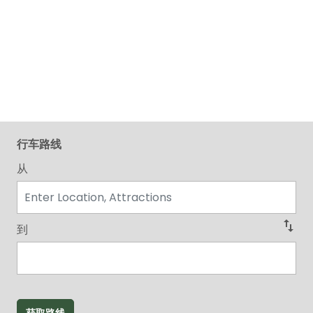
行车路线
从
swap_vert
到