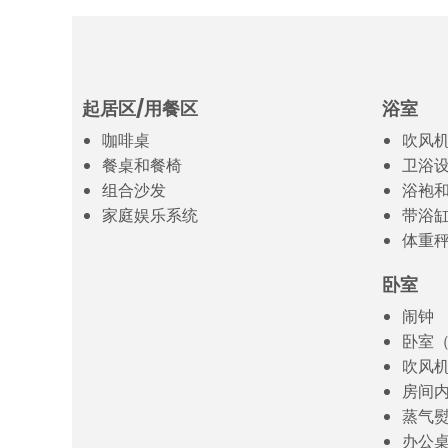
起居区/用餐区
浴室
咖啡桌
吹风
餐桌和餐椅
卫浴
组合沙发
浴袍
家庭娱乐系统
带浴缸
体重
卧室
闹钟
卧室
吹风
房间
蒸气
办公