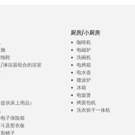
厨房/小厨房
机
咖啡机
设施
电磁炉
和拖鞋
洗碗机
/淋浴器组合的浴室
电烤箱
秤
电水壶
微波炉
冰箱
电饭煲
烤面包机
（提供床上用品）
洗衣烘干一体机
机
内电子保险箱
熨斗及熨衣板
桌和椅子