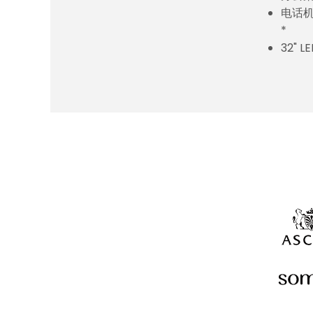
电话
*
32" L