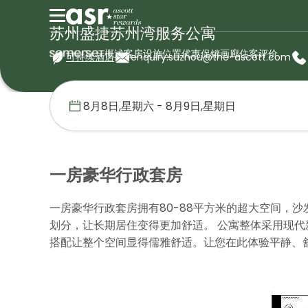
苏州盛捷苏州湾服务公寓
概述
客房
设施
位置
优惠促销
画廊
住客评价
可持续酒店
enquiry.suzhou@the-ascott.com
首页
盛捷服务公寓
中国
苏州盛捷苏州湾服务公寓
一房豪华行
一房豪华行政套房
一房豪华行政套房拥有80-88平方米的超大空间，
划分，让长期居住变得更加舒适。 公寓整体采用现
搭配让整个空间显得儒雅舒适。让您在此体验平静、