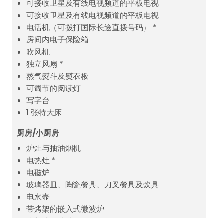
可接收卫星及有线电视频道的平板电视
可接收卫星及有线电视频道的平板电视
电话机（可拨打国际长途直拨号码） *
房间内电子保险箱
吹风机
独立风扇 *
蒸气熨斗及熨衣板
可调节的阅读灯
写字台
1 张特大床
厨房/小厨房
炉灶与抽油烟机
电热灶 *
电磁炉
玻璃器皿、陶瓷餐具、刀叉餐具及炊具
电水壶
带烤架的嵌入式微波炉