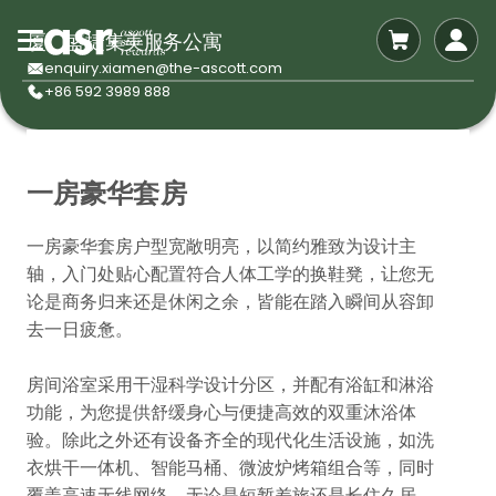
厦门盛捷集美服务公寓
enquiry.xiamen@the-ascott.com
+86 592 3989 888
一房豪华套房
一房豪华套房户型宽敞明亮，以简约雅致为设计主
轴，入门处贴心配置符合人体工学的换鞋凳，让您无
论是商务归来还是休闲之余，皆能在踏入瞬间从容卸
去一日疲惫。
房间浴室采用干湿科学设计分区，并配有浴缸和淋浴
功能，为您提供舒缓身心与便捷高效的双重沐浴体
验。除此之外还有设备齐全的现代化生活设施，如洗
衣烘干一体机、智能马桶、微波炉烤箱组合等，同时
覆盖高速无线网络，无论是短暂差旅还是长住久居，