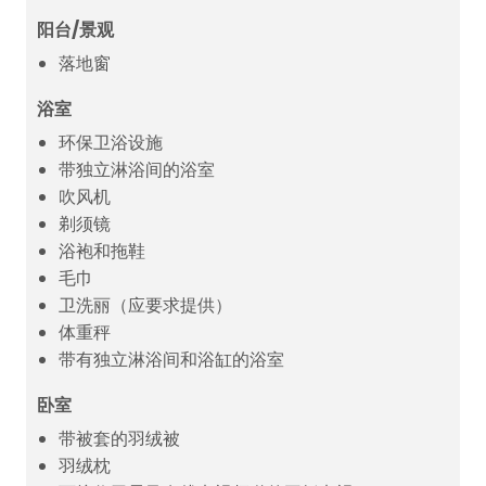
阳台/景观
落地窗
浴室
环保卫浴设施
带独立淋浴间的浴室
吹风机
剃须镜
浴袍和拖鞋
毛巾
卫洗丽（应要求提供）
体重秤
带有独立淋浴间和浴缸的浴室
卧室
带被套的羽绒被
羽绒枕