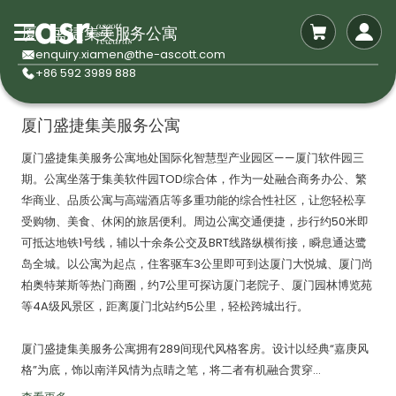
厦门盛捷集美服务公寓
enquiry.xiamen@the-ascott.com
+86 592 3989 888
厦门盛捷集美服务公寓
厦门盛捷集美服务公寓地处国际化智慧型产业园区——厦门软件园三
期。公寓坐落于集美软件园TOD综合体，作为一处融合商务办公、繁
华商业、品质公寓与高端酒店等多重功能的综合性社区，让您轻松享
受购物、美食、休闲的旅居便利。周边公寓交通便捷，步行约50米即
可抵达地铁1号线，辅以十余条公交及BRT线路纵横衔接，瞬息通达鹭
岛全城。以公寓为起点，住客驱车3公里即可到达厦门大悦城、厦门尚
柏奥特莱斯等热门商圈，约7公里可探访厦门老院子、厦门园林博览苑
等4A级风景区，距离厦门北站约5公里，轻松跨城出行。
厦门盛捷集美服务公寓拥有289间现代风格客房。设计以经典“嘉庚风
格”为底，饰以南洋风情为点睛之笔，将二者有机融合贯穿...