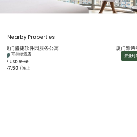
Nearby Properties
厦门盛捷软件园服务公寓
厦门雅诗
可持续酒店
开业时间
从
USD
81.48
57.50
/晚上