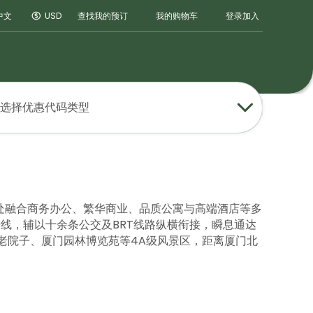
登录
加入
中文
USD
查找我的预订
我的购物车
选择优惠代码类型
处融合商务办公、繁华商业、品质公寓与高端酒店等多
线，辅以十余条公交及BRT线路纵横衔接，瞬息通达
老院子、厦门园林博览苑等4A级风景区，距离厦门北