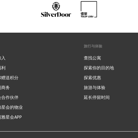
旅行与体验
加入
查找公寓
福利
探索你的目的地
和赠送积分
探索优惠
新
阁商务
旅游与体验
会合作伙伴
延长停留时间
雅星会的物业
雅星会APP