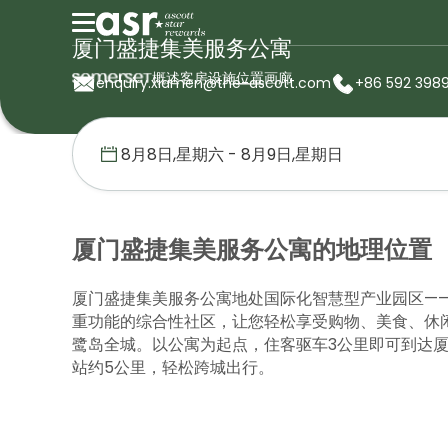
厦门盛捷集美服务公寓
概述
客房
设施
位置
画廊
enquiry.xiamen@the-ascott.com
+86 592 398
首页
盛捷服务公寓
中国
厦门盛捷集美服务公寓
位置
厦门盛捷集美服务公寓的地理位置
厦门盛捷集美服务公寓地处国际化智慧型产业园区—
重功能的综合性社区，让您轻松享受购物、美食、休闲
鹭岛全城。以公寓为起点，住客驱车3公里即可到达
站约5公里，轻松跨城出行。