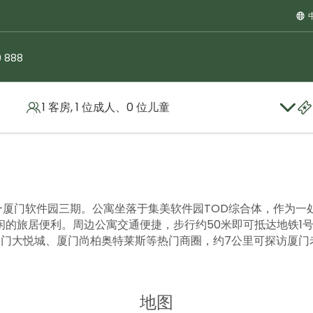
9 888
1 客房, 1 位成人、0 位儿童
—厦门软件园三期。公寓坐落于集美软件园TOD综合体，作为一
的旅居便利。周边公寓交通便捷，步行约50米即可抵达地铁1号
厦门大悦城、厦门尚柏奥特莱斯等热门商圈，约7公里可探访厦门
地图