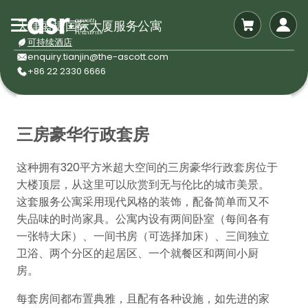
天津盛捷国际大厦服务公寓
可持续酒店
enquiry.tianjin@the-ascott.com
+86 22 2330 6666
三房豪华行政套房
这种拥有320平方米超大空间的三房豪华行政套房位于
大楼顶层，从这里可以欣赏到无与伦比的城市美景。
这套服务公寓采用现代风格的装饰，配备简单而又不
失品味的时尚家具。公寓内设有两间卧室（每间各有
一张特大床）、一间书房（可选择加床）、三间独立
卫浴、两个分区的起居区、一个就餐区和两间小厨
房。
每套房间都布置典雅，且配有各种设施，如先进的家