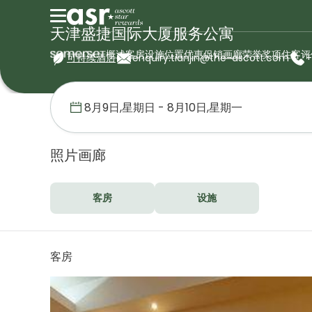
天津盛捷国际大厦服务公寓
概述
客房
设施
位置
优惠促销
画廊
荣誉奖项
住客评
可持续酒店
enquiry.tianjin@the-ascott.com
+
首页
盛捷服务公寓
中国
天津盛捷国际大厦服务公寓
画廊
照片画廊
客房
设施
客房