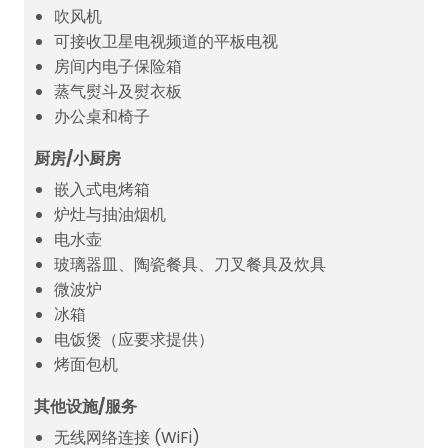
吹风机
可接收卫星电视频道的平板电视
房间内电子保险箱
蒸气熨斗及熨衣板
办公桌和椅子
厨房/小厨房
嵌入式电烤箱
炉灶与抽油烟机
电水壶
玻璃器皿、陶瓷餐具、刀叉餐具及炊具
微波炉
冰箱
电饭煲（应要求提供）
烤面包机
其他设施/服务
无线网络连接 (WiFi)