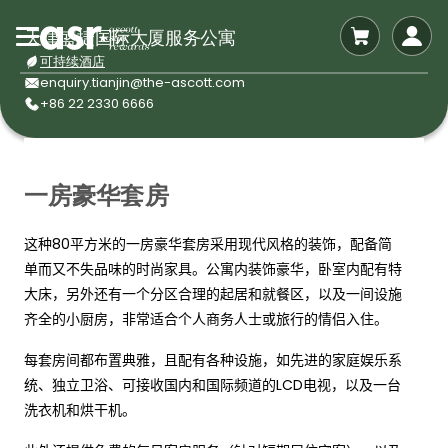
天津盛捷国际大厦服务公寓
可持续酒店
enquiry.tianjin@the-ascott.com
+86 22 2330 6666
一房豪华套房
这种
80
平方米的一房豪华套房采用现代风格的装饰，配备简
单而又不失品味的时尚家具。公寓内装饰豪华，卧室内配有特
大床，另外还有一个分区合理的起居和就餐区，以及一间设施
齐全的小厨房，非常适合个人商务人士或旅行的情侣入住。
每套房间都布置典雅，且配有各种设施，如先进的家庭娱乐系
统、独立卫浴、可接收国内和国际频道的
LCD
电视，以及一台
洗衣机和烘干机。