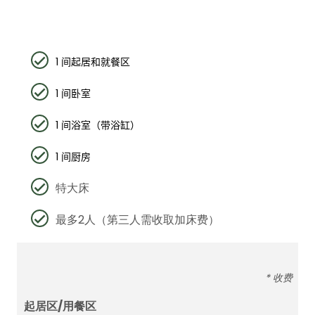
1
间起居和就餐区
1
间卧室
1
间浴室（带浴缸）
1
间厨房
特大床
最多2人（第三人需收取加床费）
* 收费
起居区/用餐区