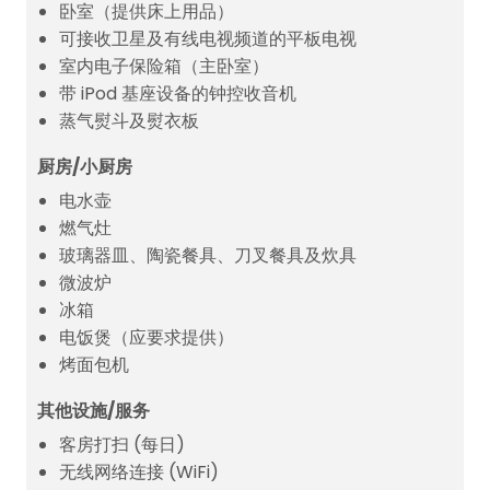
卧室（提供床上用品）
可接收卫星及有线电视频道的平板电视
室内电子保险箱（主卧室）
带 iPod 基座设备的钟控收音机
蒸气熨斗及熨衣板
厨房/小厨房
电水壶
燃气灶
玻璃器皿、陶瓷餐具、刀叉餐具及炊具
微波炉
冰箱
电饭煲（应要求提供）
烤面包机
其他设施/服务
客房打扫 (每日)
无线网络连接 (WiFi)