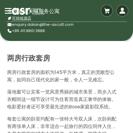
大连盛捷天城服务公寓
可持续酒店
enquiry.dalian@the-ascott.com
+86 411 8801 3888
两房行政套房
两房行政套房的面积为145平方米，真正的宽敞型公
寓，如同自己现代化的家一般，令人一见难忘。
落地窗可让宾客一览风景秀丽的城市美景，而步入式
衣帽间这一细节设计可为住客营造真正奢华的体验。
电影爱好者还可享受最先进的Bose家庭影院系统。
每套公寓的卧室均配有一张特大号双人床，次卧则配
有两张单人床，非常适合一起旅行的四位同伴入住，