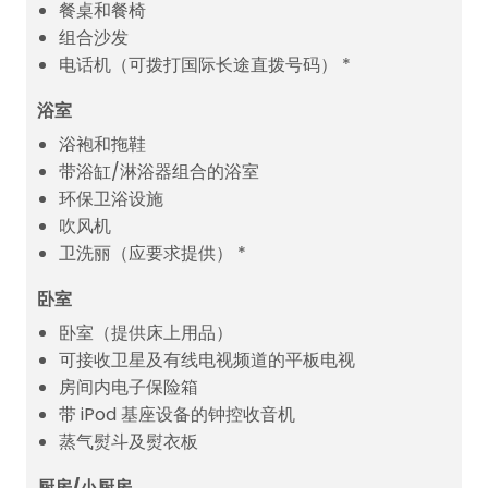
餐桌和餐椅
组合沙发
电话机（可拨打国际长途直拨号码） *
浴室
浴袍和拖鞋
带浴缸/淋浴器组合的浴室
环保卫浴设施
吹风机
卫洗丽（应要求提供） *
卧室
卧室（提供床上用品）
可接收卫星及有线电视频道的平板电视
房间内电子保险箱
带 iPod 基座设备的钟控收音机
蒸气熨斗及熨衣板
厨房/小厨房