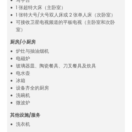
写字台
1 张超特大床（主卧室）
1 张特大号/大号双人床或 2 张单人床（次卧室）
可接收卫星电视频道的平板电视（主卧室和次卧
室）
厨房/小厨房
炉灶与抽油烟机
电磁炉
玻璃器皿、陶瓷餐具、刀叉餐具及炊具
电水壶
冰箱
设备齐全的厨房
洗碗机
微波炉
其他设施/服务
洗衣机