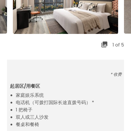
1 of 5
* 收费
起居区/用餐区
家庭娱乐系统
电话机（可拨打国际长途直拨号码） *
1 把椅子
双人或三人沙发
餐桌和餐椅