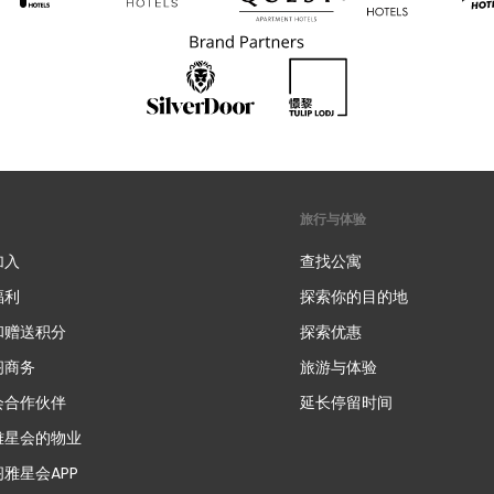
旅行与体验
加入
查找公寓
福利
探索你的目的地
和赠送积分
探索优惠
新
阁商务
旅游与体验
会合作伙伴
延长停留时间
雅星会的物业
雅星会APP