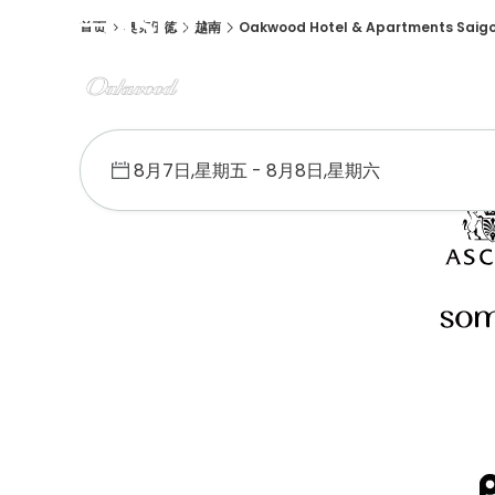
首页
奥克伍德
越南
Oakwood Hotel & Apartments Saig
概述
客房
设施
位置
优惠促销
画廊
荣誉奖项
住客