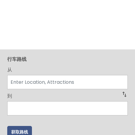
行车路线
从
swap_vert
到
获取路线