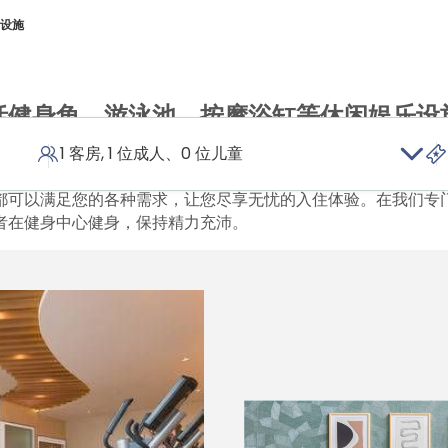
设施
括健身角、游泳池、按摩浴缸等休闲娱乐设
宾客处理商务事宜的办公专区
1 客房, 1 位成人、0 位儿童
都可以满足您的各种需求，让您尽享无忧的入住体验。在我们专
者在健身中心健身，保持精力充沛。