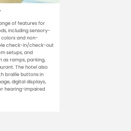
Y
ange of features for
ds, including sensory-
t colors and non-
ible check-in/check-out
om setups, and
ch as ramps, parking,
urant. The hotel also
th braille buttons in
age, digital displays,
for hearing-impaired