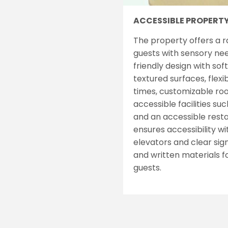
ACCESSIBLE PROPERT
The property offers a r
guests with sensory nee
friendly design with sof
textured surfaces, flex
times, customizable ro
accessible facilities su
and an accessible resta
ensures accessibility wi
elevators and clear sign
and written materials 
guests.