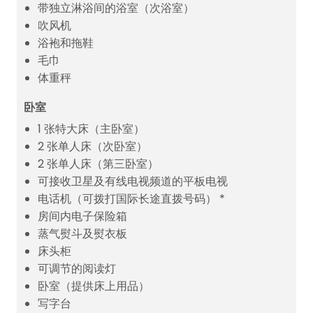
带独立淋浴间的浴室（次浴室）
吹风机
浴袍和拖鞋
毛巾
体重秤
卧室
1 张特大床（主卧室）
2 张单人床（次卧室）
2 张单人床（第三卧室）
可接收卫星及有线电视频道的平板电视
电话机（可拨打国际长途直拨号码） *
房间内电子保险箱
蒸气熨斗及熨衣板
床头柜
可调节的阅读灯
卧室（提供床上用品）
写字台