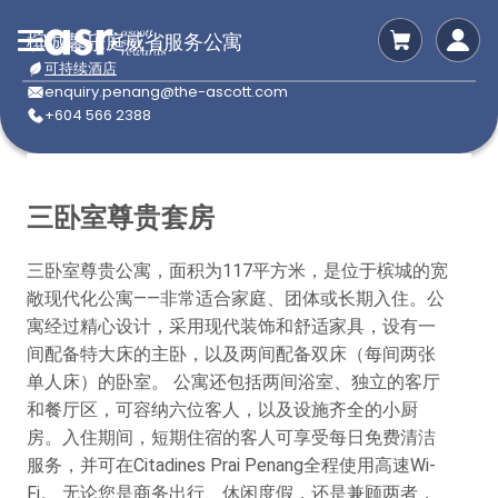
槟城馨乐庭威省服务公寓
可持续酒店
enquiry.penang@the-ascott.com
+604 566 2388
三卧室尊贵套房
三卧室尊贵公寓，面积为117平方米，是位于槟城的宽
敞现代化公寓——非常适合家庭、团体或长期入住。公
寓经过精心设计，采用现代装饰和舒适家具，设有一
间配备特大床的主卧，以及两间配备双床（每间两张
单人床）的卧室。 公寓还包括两间浴室、独立的客厅
和餐厅区，可容纳六位客人，以及设施齐全的小厨
房。入住期间，短期住宿的客人可享受每日免费清洁
服务，并可在Citadines Prai Penang全程使用高速Wi-
Fi。 无论您是商务出行、休闲度假，还是兼顾两者，