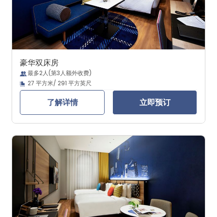
豪华双床房
最多2人(第3人额外收费)
27 平方米/ 291 平方英尺
了解详情
立即预订