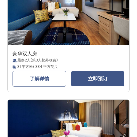
豪华双人房
最多2人(第3人额外收费)
31 平方米/ 334 平方英尺
了解详情
立即预订