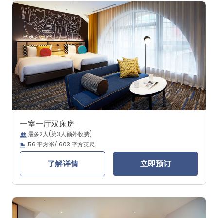
一室一厅双床房
最多2人(第3人额外收费)
56 平方米/ 603 平方英尺
了解详情
立即预订