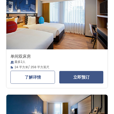
单间双床房
最多2人
24 平方米/ 258 平方英尺
了解详情
立即预订