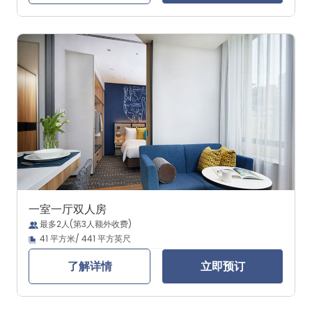
一室一厅双人房
最多2人(第3人额外收费)
41 平方米/ 441 平方英尺
了解详情
立即预订