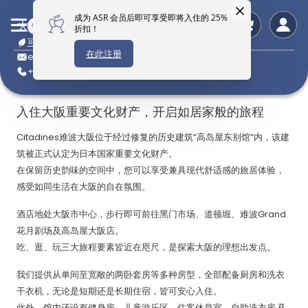
大阪馨乐庭难波公寓酒店
可持续酒店
enquiry.osaka@the-ascott.com
+81 6 6695 7150
入住大阪重要文化财产，开启如居家般的旅程
Citadines难波大阪位于经过修复的历史建筑“高岛屋东别馆”内，该建
筑被正式认定为日本国家重要文化财产。
在保留历史韵味的空间中，您可以享受兼具现代舒适感的旅居体验，
感受如同生活在大阪的自在氛围。
酒店地处大阪市中心，步行即可前往黑门市场、道顿堀、难波Grand
花月剧场及高岛屋大阪店。
吃、逛、玩三大旅程要素皆近在咫尺，是探索大阪的理想出发点。
我们提供从单间至宽敞的两卧套房等多种房型，全部配备厨房和洗衣
干衣机，无论是短期还是长期住宿，皆可安心入住。
此外，馆内还设有健身房、儿童游乐区、住客休息室、自助洗衣房
及