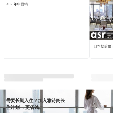
ASR 年中促销
日本提前预订
与雅星会一同重塑“体验”
查看全部
需要长期入住？加入雅诗阁长
住计划 ，更省钱。