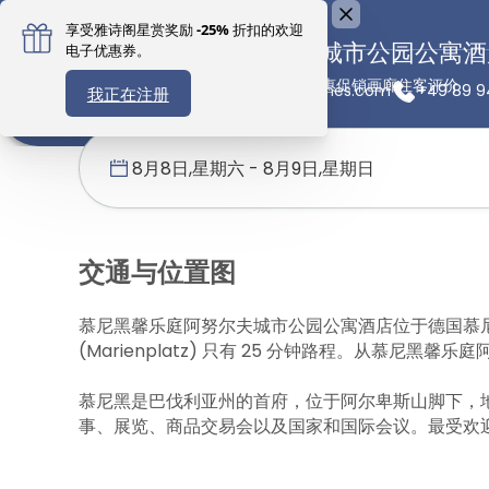
慕尼黑馨乐庭阿努尔夫城市公园公寓酒
概述
客房
设施
位置
优惠促销
画廊
住客评价
可持续酒店
munich@citadines.com
+49 89 9
首页
馨乐庭服务公寓
德国
慕尼黑馨乐庭阿努尔夫城市公园公寓
交通与位置图
慕尼黑馨乐庭阿努尔夫城市公园公寓酒店位于德国慕尼
(Marienplatz) 只有 25 分钟路程。从慕
慕尼黑是巴伐利亚州的首府，位于阿尔卑斯山脚下，
事、展览、商品交易会以及国家和国际会议。最受欢迎的