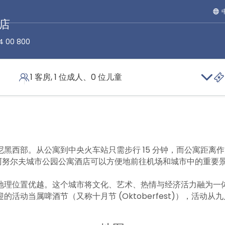
店
4 00 800
1 客房, 1 位成人、0 位儿童
酒店
位置
黑西部。从公寓到中央火车站只需步行 15 分钟，而公寓距离
尼黑馨乐庭阿努尔夫城市公园公寓酒店可以方便地前往机场和城市中的重要
地理位置优越。这个城市将文化、艺术、热情与经济活力融为一
活动当属啤酒节（又称十月节 (Oktoberfest)），活动