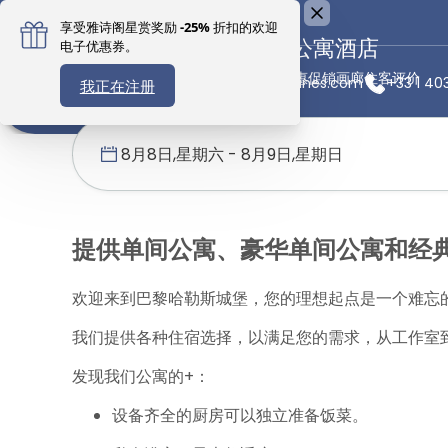
巴黎馨乐庭Les Halles公寓酒店
概述
客房
设施
位置
优惠促销
画廊
住客评价
可持续酒店
leshalles@citadines.com
+33 1 40
首页
馨乐庭服务公寓
法国
巴黎馨乐庭Les Halles公寓酒店
提供单间公寓、豪华单间公寓和经
欢迎来到巴黎哈勒斯城堡，您的理想起点是一个难忘
我们提供各种住宿选择，以满足您的需求，从工作室
发现我们公寓的+：
设备齐全的厨房可以独立准备饭菜。