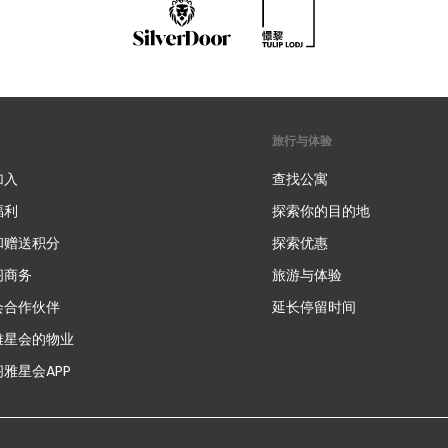
旅行与体验
加入
查找公寓
福利
探索你的目的地
和赠送积分
探索优惠
新
阁商务
旅游与体验
会合作伙伴
延长停留时间
雅星会的物业
雅星会APP