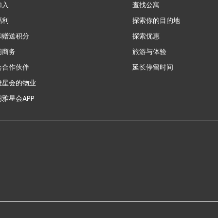
加入
查找公寓
福利
探索你的目的地
和赠送积分
探索优惠
新
阁商务
旅游与体验
会合作伙伴
延长停留时间
雅星会的物业
雅星会APP