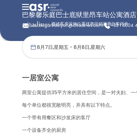
巴黎馨乐庭巴士底狱里昂车站公寓酒店
概述
客房
设施
位置
优惠促销
画廊
住客评价
bastillegaredelyon@citadines.com
+33 1 4004 
首页
馨乐庭服务公寓
法国
巴黎馨乐庭巴士底狱里昂车站公寓酒
一居室公寓
两室公寓提供35平方米的居住空间，是一对夫妇、一
每个单位都很宽敞明亮，并具有以下特点。
一个带有用餐区和沙发床的客厅
一个设备齐全的厨房