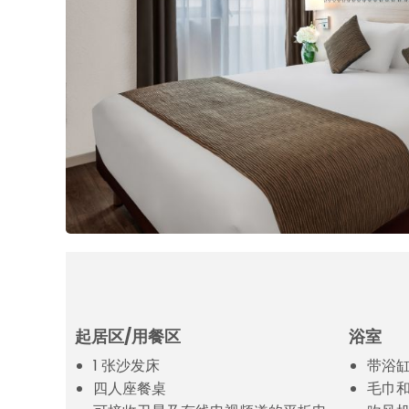
起居区/用餐区
浴室
1 张沙发床
带浴缸
四人座餐桌
毛巾