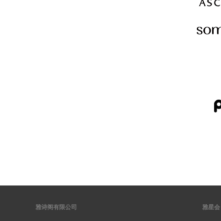
雅诗阁有限公司
雅星会