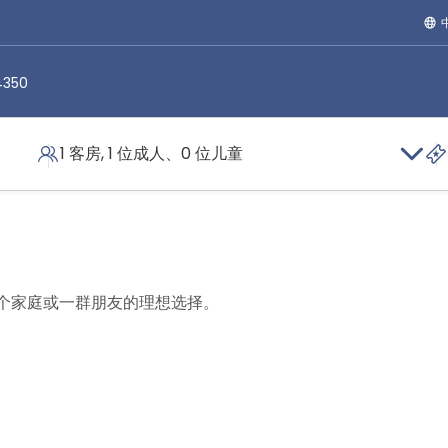
4350
1 客房, 1 位成人、0 位儿童
店
两居室公寓
个家庭或一群朋友的理想选择。