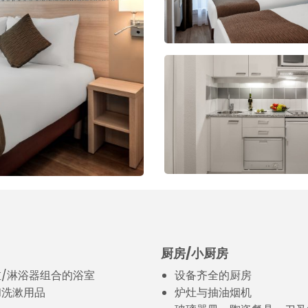
厨房/小厨房
/淋浴器组合的浴室
设备齐全的厨房
和洗漱用品
炉灶与抽油烟机