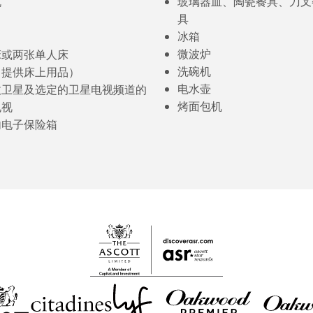
机
玻璃器皿、陶瓷餐具、刀叉
具
冰箱
微波炉
床或两张单人床
洗碗机
（提供床上用品）
电水壶
收卫星及选定的卫星电视频道的
烤面包机
电视
内电子保险箱