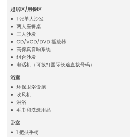
起居区/用餐区
1 张单人沙发
两人座餐桌
三人沙发
CD/VCD/DVD 播放器
高保真音响系统
组合沙发
电话机（可拨打国际长途直拨号码）
浴室
环保卫浴设施
吹风机
淋浴
毛巾和洗漱用品
卧室
1 把扶手椅