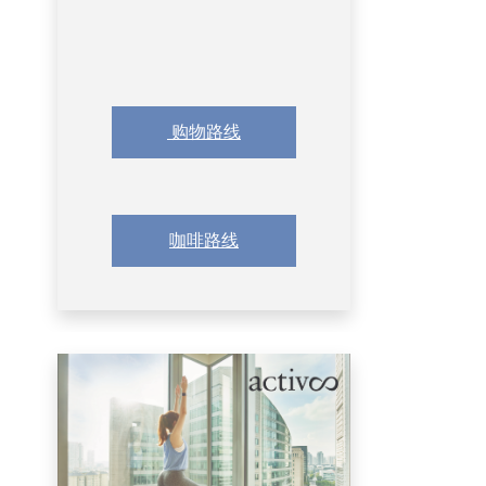
购物路线
Coffee
咖啡路线
Coffee
Coffee
Coffee
Coffee
Coffee
Trail