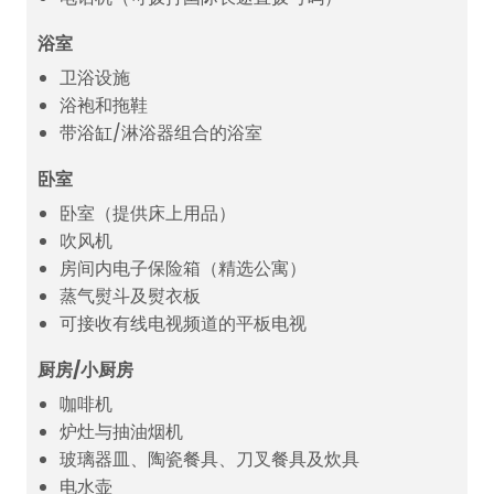
浴室
卫浴设施
浴袍和拖鞋
带浴缸/淋浴器组合的浴室
卧室
卧室（提供床上用品）
吹风机
房间内电子保险箱（精选公寓）
蒸气熨斗及熨衣板
可接收有线电视频道的平板电视
厨房/小厨房
咖啡机
炉灶与抽油烟机
玻璃器皿、陶瓷餐具、刀叉餐具及炊具
电水壶