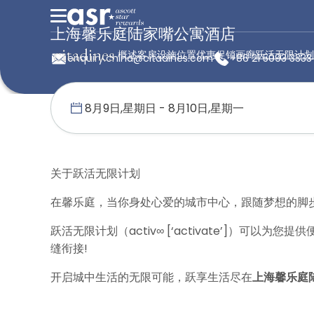
上海馨乐庭陆家嘴公寓酒店
概述
客房
设施
位置
优惠促销
画廊
跃活无限计划
enquiry.china@citadines.com
+86 21 5093 3333
首页
馨乐庭服务公寓
中国
上海馨乐庭陆家嘴公寓酒店
关于跃活无限计划
在馨乐庭，当你身处心爱的城市中心，跟随梦想的脚
跃活无限计划（activ∞ [‘activate’]）
缝衔接!
开启城中生活的无限可能，跃享生活尽在
上海馨乐庭