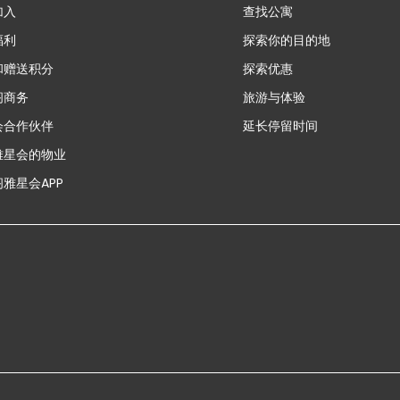
加入
查找公寓
福利
探索你的目的地
和赠送积分
探索优惠
新
阁商务
旅游与体验
会合作伙伴
延长停留时间
雅星会的物业
雅星会APP