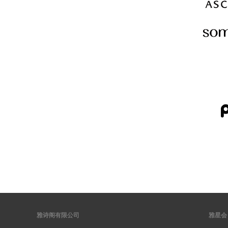
雅诗阁有限公司
雅星会